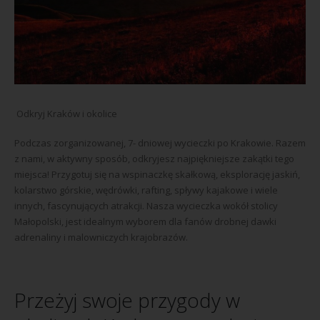
Odkryj Kraków i okolice
Podczas zorganizowanej, 7- dniowej wycieczki po Krakowie. Razem
z nami, w aktywny sposób, odkryjesz najpiękniejsze zakątki tego
miejsca! Przygotuj się na wspinaczkę skałkową, eksplorację jaskiń,
kolarstwo górskie, wędrówki, rafting, spływy kajakowe i wiele
innych, fascynujących atrakcji. Nasza wycieczka wokół stolicy
Małopolski, jest idealnym wyborem dla fanów drobnej dawki
adrenaliny i malowniczych krajobrazów.
Przeżyj swoje przygody w