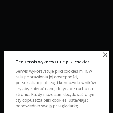
Ten serwis wykorzystuje pliki cookies
Serwis wykorzystuje pliki cookies m.in. w
celu poprawienia jej dostępności,
personalizacji, obsługi kont użytkowników
czy aby zbierać dane, dotyczące ruchu na
DANE KONTAKTOWE
stronie. Każdy może sam decydować o tym
Adres:
ul. Tatarska 9 LU2, Kraków
czy dopuszcza pliki cookies, ustawiając
Tel:
+48 578 200 402
odpowiednio swoją przeglądarkę.
Email:
biuro@wyskoczgdzies.pl