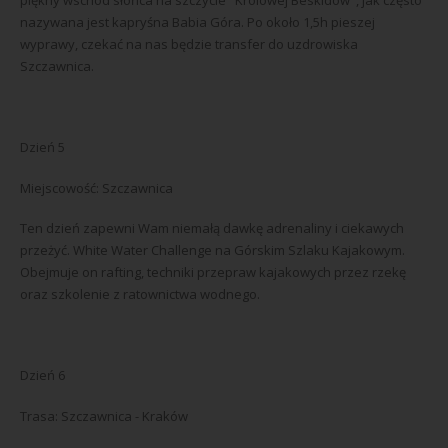
piękny wschód słońca na szczycie "Królowej Beskidów", jak często
nazywana jest kapryśna Babia Góra. Po około 1,5h pieszej
wyprawy, czekać na nas będzie transfer do uzdrowiska
Szczawnica.
Dzień 5
Miejscowość: Szczawnica
Ten dzień zapewni Wam niemałą dawkę adrenaliny i ciekawych
przeżyć. White Water Challenge na Górskim Szlaku Kajakowym.
Obejmuje on rafting, techniki przepraw kajakowych przez rzekę
oraz szkolenie z ratownictwa wodnego.
Dzień 6
Trasa: Szczawnica - Kraków