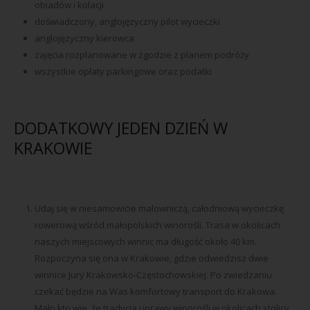
obiadów i kolacji
doświadczony, anglojęzyczny pilot wycieczki
anglojęzyczny kierowca
zajęcia rozplanowane w zgodzie z planem podróży
wszystkie opłaty parkingowe oraz podatki
DODATKOWY JEDEN DZIEŃ W
KRAKOWIE
Udaj się w niesamowicie malowniczą, całodniową wycieczkę
rowerową wśród małopolskich winorośli. Trasa w okolicach
naszych miejscowych winnic ma długość około 40 km.
Rozpoczyna się ona w Krakowie, gdzie odwiedzisz dwie
winnice Jury Krakowsko-Częstochowskiej. Po zwiedzaniu
czekać będzie na Was komfortowy transport do Krakowa.
Mało kto wie, że tradycja uprawy winorośli w okolicach stolicy