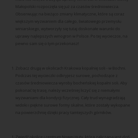
Małopolski rozpoczęła się już za czasów średniowiecza.
Obserwując na bieżąco zmiany klimatyczne, które są coraz
większym wyzwaniem dla całego, światowego przemysłu
winiarskiego, wytworzyły się tutaj doskonałe warunki do
uprawy najlepszych winogron w Polsce. Po tej wycieczce, na
pewno sam się o tym przekonasz!
Zobacz drugą w okolicach Krakowa kopalnię soli - w Bochni.
Podczas tej wycieczki odkryjesz surowe, pochodzące z
czasów średniowiecza wyroby bocheńskiej kopalni soli. Aby
pokonać tę trasę, należy wcześniej liczyć się z niemałymi
wyzwaniami dla kondycji fizycznej. Cały trud wynagradzają
widoki i piękne surowe formy skalne, które zostały wykopane
na powierzchnię dzięki pracy tamtejszych górników.
Zwiedź okolice i centrum Nowej Huty, która zaliczana jest dziś