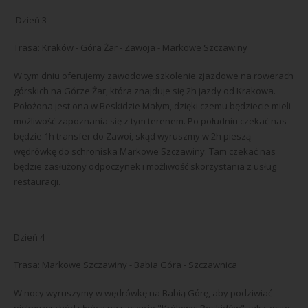
Dzień 3
Trasa: Kraków - Góra Żar - Zawoja - Markowe Szczawiny
W tym dniu oferujemy zawodowe szkolenie zjazdowe na rowerach
górskich na Górze Żar, która znajduje się 2h jazdy od Krakowa.
Położona jest ona w Beskidzie Małym, dzięki czemu będziecie mieli
możliwość zapoznania się z tym terenem. Po południu czekać nas
będzie 1h transfer do Zawoi, skąd wyruszmy w 2h pieszą
wędrówkę do schroniska Markowe Szczawiny. Tam czekać nas
będzie zasłużony odpoczynek i możliwość skorzystania z usług
restauracji.
Dzień 4
Trasa: Markowe Szczawiny - Babia Góra - Szczawnica
W nocy wyruszymy w wędrówkę na Babią Górę, aby podziwiać