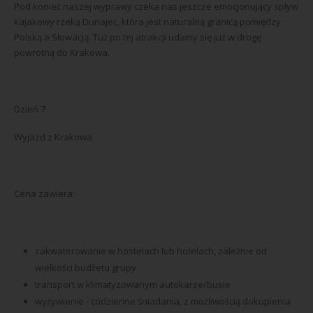
Pod koniec naszej wyprawy czeka nas jeszcze emocjonujący spływ
kajakowy rzeką Dunajec, która jest naturalną granicą pomiędzy
Polską a Słowacją. Tuż po tej atrakcji udamy się już w drogę
powrotną do Krakowa.
Dzień 7
Wyjazd z Krakowa
Cena zawiera:
zakwaterowanie w hostelach lub hotelach, zależnie od
wielkości budżetu grupy
transport w klimatyzowanym autokarze/busie
wyżywienie - codzienne śniadania, z możliwością dokupienia