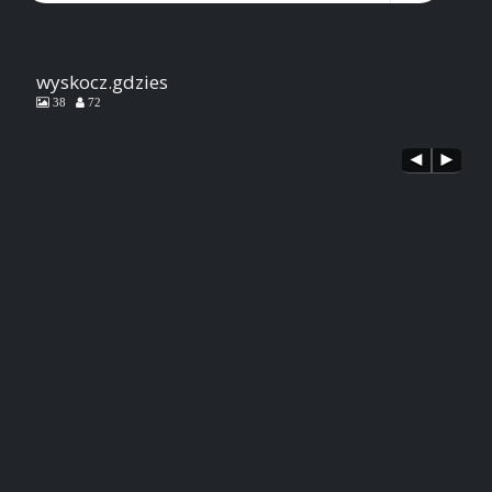
wyskocz.gdzies
38
72