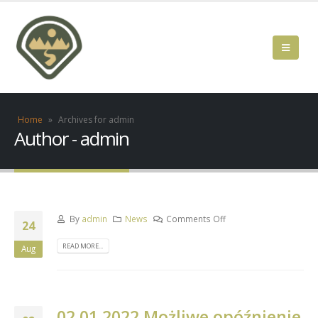
Home
»
Archives for admin
Author - admin
By
admin
News
Comments Off
24
READ MORE...
Aug
02.01.2022 Możliwe opóźnienie